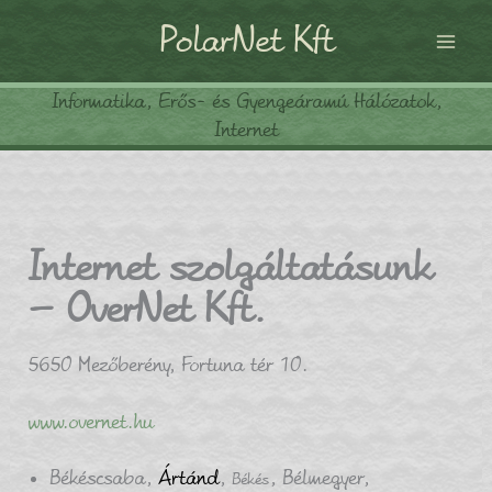
Skip
PolarNet Kft
to
content
Informatika, Erős- és Gyengeáramú Hálózatok,
Internet
Internet szolgáltatásunk
– OverNet Kft.
5650 Mezőberény, Fortuna tér 10.
www.overnet.hu
Békéscsaba,
Ártánd
,
, Bélmegyer,
Békés