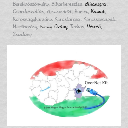
Berekböszörmény, Biharkeresztes,
Biharugra
,
Csárdaszállás,
, Hunya,
Kamut
,
Gyomaendrőd
Körösnagyharsány, Köröstarcsa, Körösszegapáti,
Mezőberény,
Okány,
Tarhos,
Vésztő,
Murony,
Zsadány